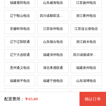
福建莆田电信
山东威海电信
江苏扬州电信
辽宁鞍山电信
四川成都双流电信
浙江衢州电信
系统版本
安徽蚌埠电信
江苏徐州电信
江苏连云港电信
规格
辽宁辽阳联通
山东烟台电信
浙江丽水电信
Windows 2003 32位
服
服
辽宁大连联通
福建漳州电信
四川成都成华电信
拨号VPS1型 1097 2核 0.50G
Windows 2003 32位(VNC)
系统类别
贵州遵义电信
湖北孝感联通
福建泉州电信
拨号VPS2型 1098 2核 1G
Windows XP 32位
福建南平电信
福建宁德电信
山东淄博电信
拨号VPS3型 1099 4核 2G
Windows
Windows XP 32位(VNC)
辽宁锦州电信
湖北武汉电信
河南驻马店联通
拨号VPS4型 1100 4核 4G
Linux
Windows 7 32位
配置费用：
￥
65.00
确认订单