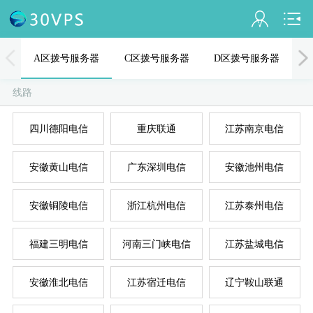
会员名：
A区拨号服务器
C区拨号服务器
D区拨号服务器
实名认证
线路
未认证
四川德阳电信
重庆联通
江苏南京电信
充值
A
D
B
C
E
安徽黄山电信
广东深圳电信
安徽池州电信
订单管理
进入控制台
安徽铜陵电信
浙江杭州电信
江苏泰州电信
退出
福建三明电信
河南三门峡电信
江苏盐城电信
安徽淮北电信
江苏宿迁电信
辽宁鞍山联通