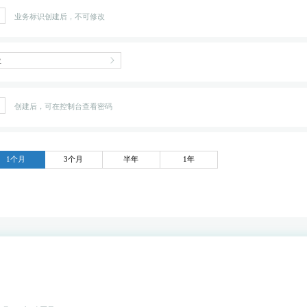
业务标识创建后，不可修改
创建后，可在控制台查看密码
1个月
3个月
半年
1年