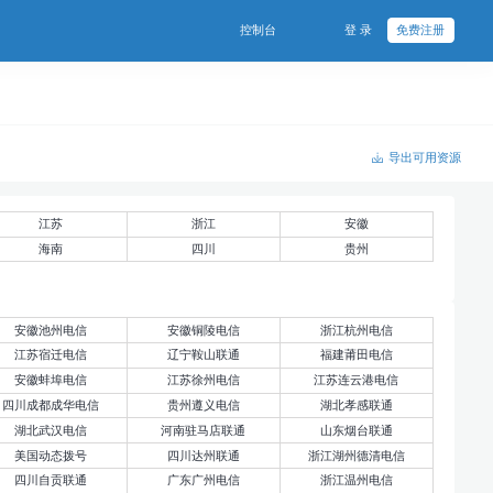
控制台
登 录
免费注册
导出可用资源
江苏
浙江
安徽
海南
四川
贵州
安徽池州电信
安徽铜陵电信
浙江杭州电信
江苏宿迁电信
辽宁鞍山联通
福建莆田电信
安徽蚌埠电信
江苏徐州电信
江苏连云港电信
四川成都成华电信
贵州遵义电信
湖北孝感联通
湖北武汉电信
河南驻马店联通
山东烟台联通
美国动态拨号
四川达州联通
浙江湖州德清电信
四川自贡联通
广东广州电信
浙江温州电信