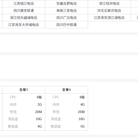
江苏镇江电信
安徽合肥电信
浙江绍兴电信
四川雅安联通
海南三亚电信
河北石家庄电信
浙江绍兴越城电信
四川广汉电信
江苏淮安清江浦电信
江苏淮安大学城电信
四川巴中联通
套餐3
套餐4
CPU
4核
CPU
4核
内存
2G
内存
4G
带宽
20M
带宽
20M
系统盘
10G
系统盘
10G
数据盘
4G
数据盘
5G