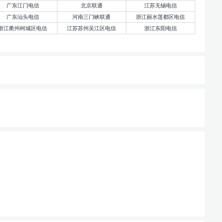
广东江门电信
北京联通
江苏无锡电信
广东汕头电信
河南三门峡联通
浙江丽水莲都区电信
浙江衢州柯城区电信
江苏苏州吴江区电信
浙江东阳电信