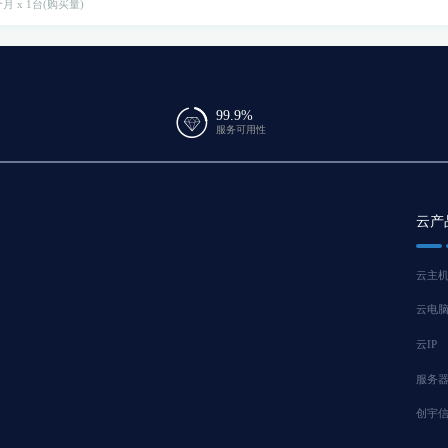
月 x 1台(购买量)
99.9%
服务可用性
云产
云主
云电
云IP
服务
创宇