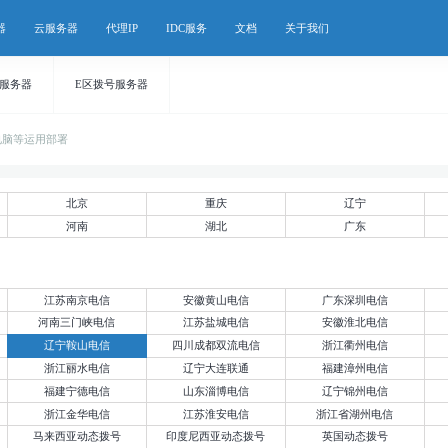
器
云服务器
代理IP
IDC服务
文档
关于我们
号服务器
E区拨号服务器
电脑等运用部署
北京
重庆
辽宁
河南
湖北
广东
江苏南京电信
安徽黄山电信
广东深圳电信
河南三门峡电信
江苏盐城电信
安徽淮北电信
辽宁鞍山电信
四川成都双流电信
浙江衢州电信
浙江丽水电信
辽宁大连联通
福建漳州电信
福建宁德电信
山东淄博电信
辽宁锦州电信
浙江金华电信
江苏淮安电信
浙江省湖州电信
马来西亚动态拨号
印度尼西亚动态拨号
英国动态拨号