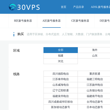
首页
产品目录
ADSL拨号服务
B区拨号服务器
A区拨号服务器
C区拨号服务器
D区拨
购买
适用于区块链、分布式监控、人工智能、大数据、门户旅游票务、云
全部
海外
区域
福建
山东
河北
四川德阳电信
重庆联通
线路
江苏泰州电信
福建三明电信
山东威海电信
江苏扬州电信
辽宁辽阳联通
山东烟台电信
福建泉州电信
福建南平电信
四川成都成华区移动
台湾动态拨号
新加坡动态拨号
日本动态拨号