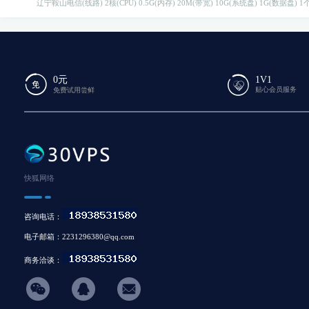
辽宁鞍山电信(线路)
2核(CPU)
0.5G(内存)
20M(带宽)
10G(系统盘)
1G(数据盘)
1个
0元
1V1
贴心会员服务
免费试用尝鲜
快狐网络
咨询电话：
电子邮箱：2231296380@qq.com
商务洽谈：
hicon34