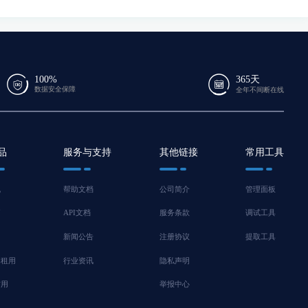
100%
365天
数据安全保障
全年不间断在线
品
服务与支持
其他链接
常用工具
机
帮助文档
公司简介
管理面板
脑
API文档
服务条款
调试工具
新闻公告
注册协议
提取工具
器租用
行业资讯
隐私声明
信用
举报中心