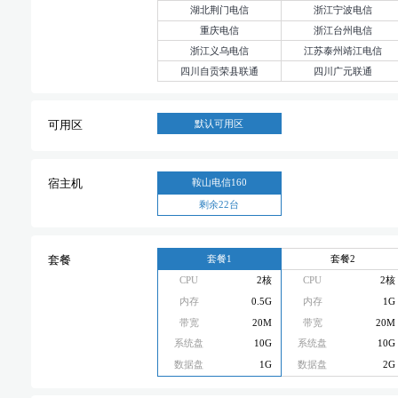
湖北荆门电信
浙江宁波电信
重庆电信
浙江台州电信
浙江义乌电信
江苏泰州靖江电信
四川自贡荣县联通
四川广元联通
默认可用区
可用区
鞍山电信160
宿主机
剩余22台
套餐1
套餐2
套餐
CPU
2核
CPU
2核
内存
0.5G
内存
1G
带宽
20M
带宽
20M
系统盘
10G
系统盘
10G
数据盘
1G
数据盘
2G